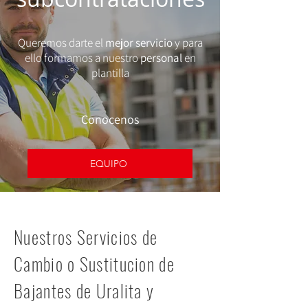
Queremos darte el
mejor servicio
y para
ello formamos a nuestro
personal
en
plantilla
Conocenos
EQUIPO
Nuestros Servicios de
Cambio o Sustitucion de
Bajantes de Uralita y