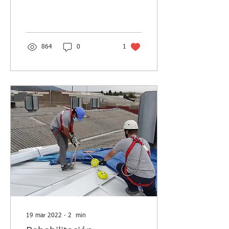
Cataluña 2023-2032 en 21
pasos El Gobierno ha
aprobado hoy el...
864
0
1
19 mar 2022
∙
2
min