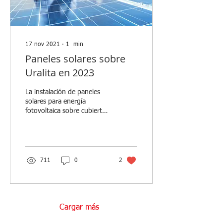
17 nov 2021
∙
1
min
Paneles solares sobre
Uralita en 2023
La instalación de paneles
solares para energía
fotovoltaica sobre cubiertas
de uralita o fibrocemento
está prohibido desde
principios del...
711
0
2
Cargar más