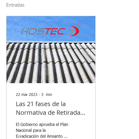
Entradas
22 mar 2023
∙
3
min
Las 21 fases de la
Normativa de Retirada
de Amianto y Uralita en
El Gobierno aprueba el Plan
Catalunya desde 2023
Nacional para la
hasta el 2032
Erradicación del Amianto en